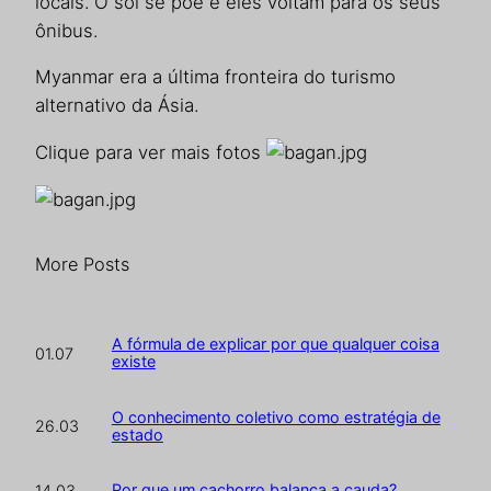
locais. O sol se põe e eles voltam para os seus
ônibus.
Myanmar era a última fronteira do turismo
alternativo da Ásia.
Clique para ver mais fotos
More Posts
A fórmula de explicar por que qualquer coisa
01.07
existe
O conhecimento coletivo como estratégia de
26.03
estado
Por que um cachorro balança a cauda?
14.03