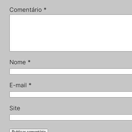
Comentário
*
Nome
*
E-mail
*
Site