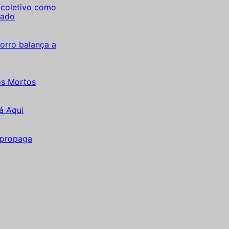
coletivo como
tado
orro balança a
os Mortos
á Aqui
 propaga