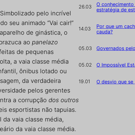
O conhecimento 
26.03
estratégia de es
 Simbolizado pelo incrível
do seu animado “Vai cair!”
Por que um cach
14.03
cauda?
parelho de ginástica, o
 brazuca ao
panelazo
05.03
Governados pel
feitas de pequenas
lta, a vaia classe média
05.02
O Impossível Est
fantil, ônibus lotado ou
isagem, da verdadeira
19.01
O desvio que se
versidade pelos gerentes
contra a corrupção
dos outros
is esportistas não tapuias.
l da vaia classe média,
ário da vaia classe média.