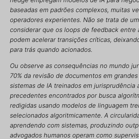
hedge empregam modelos de IA para negoci
baseadas em padrões complexos, muitas ve
operadores experientes. Não se trata de um
considerar que os loops de feedback entre
podem acelerar transições críticas, deixan
para trás quando acionados.
Ou observe as consequências no mundo jurí
70% da revisão de documentos em grandes l
sistemas de IA treinados em jurisprudência a
precedentes encontrados por busca algorít
redigidas usando modelos de linguagem tr
selecionados algoritmicamente. A circularid
aprendendo com sistemas, produzindo outp
advogados humanos operam como supervis