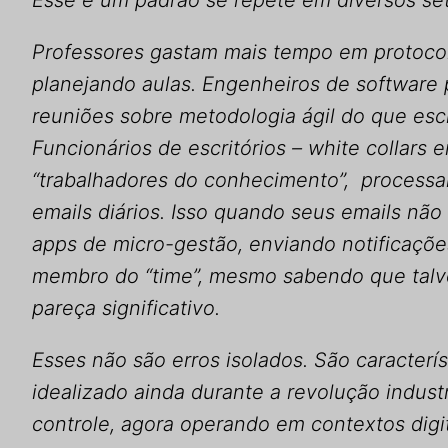
Esse é um padrão se repete em diversos set
Professores gastam mais tempo em protocol
planejando aulas. Engenheiros de software 
reuniões sobre metodologia ágil do que es
Funcionários de escritórios – white collars
“trabalhadores do conhecimento”, process
emails diários. Isso quando seus emails não
apps de micro-gestão, enviando notificaçõ
membro do “time”, mesmo sabendo que talv
pareça significativo.
Esses não são erros isolados. São caracterí
idealizado ainda durante a revolução industr
controle, agora operando em contextos digit