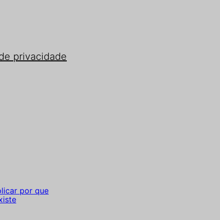
 de privacidade
licar por que
xiste