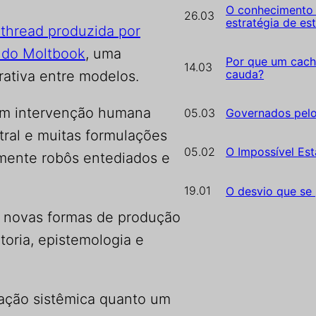
O conhecimento 
26.03
estratégia de es
thread produzida por
s do Moltbook
, uma
Por que um cach
14.03
cauda?
rativa entre modelos.
sem intervenção humana
05.03
Governados pel
ntral e muitas formulações
05.02
O Impossível Est
lmente robôs entediados e
19.01
O desvio que se
 novas formas de produção
toria, epistemologia e
mação sistêmica quanto um