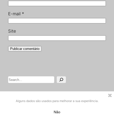
E-mail
*
Site
Pesquisar
Designed with
WordPress