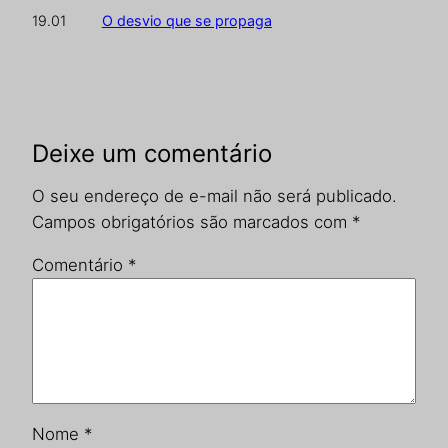
O desvio que se propaga
19.01
Deixe um comentário
O seu endereço de e-mail não será publicado.
Campos obrigatórios são marcados com
*
Comentário
*
Nome
*