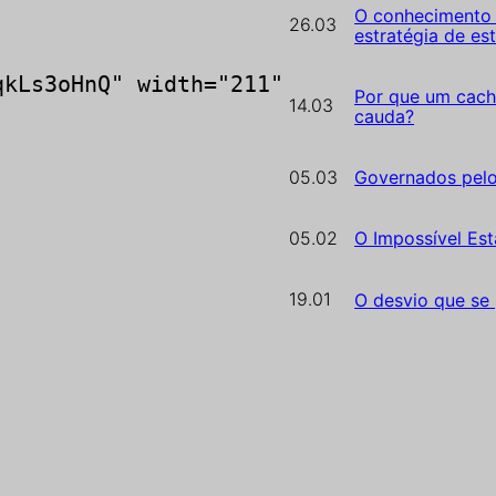
O conhecimento 
26.03
estratégia de es
qkLs3oHnQ" width="211"
Por que um cach
14.03
cauda?
]
05.03
Governados pel
05.02
O Impossível Est
19.01
O desvio que se