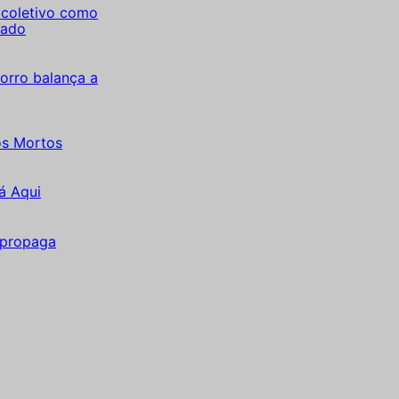
coletivo como
tado
orro balança a
os Mortos
á Aqui
 propaga