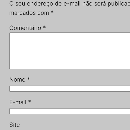
O seu endereço de e-mail não será publica
marcados com
*
Comentário
*
Nome
*
E-mail
*
Site