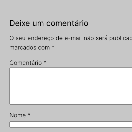
Deixe um comentário
O seu endereço de e-mail não será publica
marcados com
*
Comentário
*
Nome
*