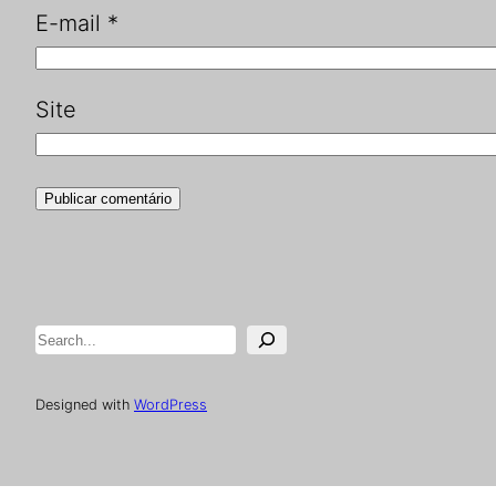
E-mail
*
Site
Pesquisar
Designed with
WordPress