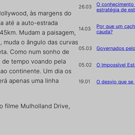
O conhecimento 
26.03
estratégia de es
 Hollywood, às margens do
a até a auto-estrada
Por que um cach
14.03
cauda?
, 45km. Mudam a paisagem,
a, muda o ângulo das curvas
05.03
Governados pel
reta. Como num sonho de
so de tempo voando pela
05.02
O Impossível Est
 ao continente. Um dia os
Será apenas uma linha
19.01
O desvio que se
 filme Mulholland Drive,