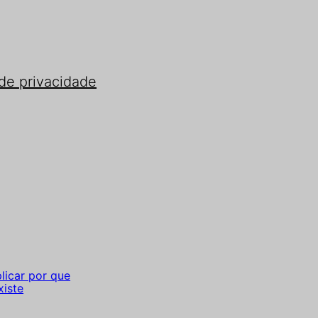
 de privacidade
licar por que
xiste