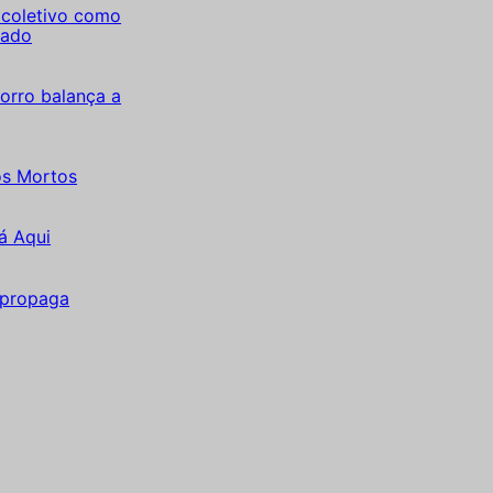
coletivo como
tado
orro balança a
os Mortos
á Aqui
 propaga