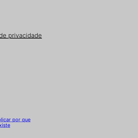
 de privacidade
licar por que
xiste