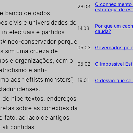
O conhecimento 
26.03
estratégia de es
e banco de dados
es civis e universidades de
Por que um cach
14.03
cauda?
intelectuais e partidos
ank
neo-conservador porque
05.03
Governados pel
as sim uma crueza de
duos e organizações, com o
05.02
O Impossível Est
triotismo e anti-
o aos “leftists monsters”,
19.01
O desvio que se
stadunidenses.
o de hipertextos, endereços
retas sobre as conexões da
 fato, ao lado de artigos
ali contidas.