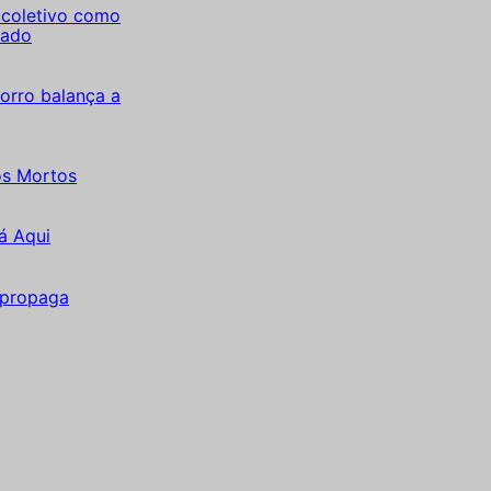
coletivo como
tado
orro balança a
os Mortos
á Aqui
 propaga