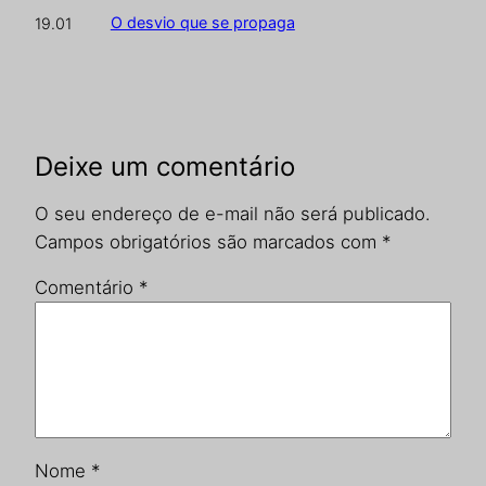
O desvio que se propaga
19.01
Deixe um comentário
O seu endereço de e-mail não será publicado.
Campos obrigatórios são marcados com
*
Comentário
*
Nome
*