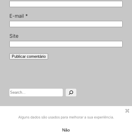
E-mail
*
Site
Pesquisar
Designed with
WordPress