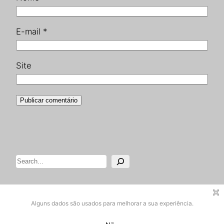
E-mail
*
Site
Pesquisar
Designed with
WordPress