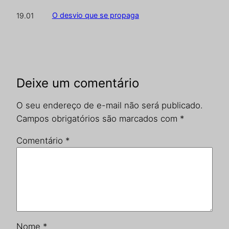
O desvio que se propaga
19.01
Deixe um comentário
O seu endereço de e-mail não será publicado.
Campos obrigatórios são marcados com
*
Comentário
*
Nome
*