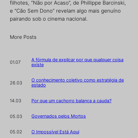
filhotes, “Não por Acaso”, de Phillippe Barcinski,
e “Cão Sem Dono” revelam algo mais genuíno
pairando sob o cinema nacional.
More Posts
A fórmula de explicar por que qualquer coisa
01.07
existe
O conhecimento coletivo como estratégia de
26.03
estado
Por que um cachorro balança a cauda?
14.03
Governados pelos Mortos
05.03
O Impossível Está Aqui
05.02