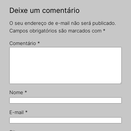
Deixe um comentário
O seu endereço de e-mail não será publicado.
Campos obrigatórios são marcados com
*
Comentário
*
Nome
*
E-mail
*