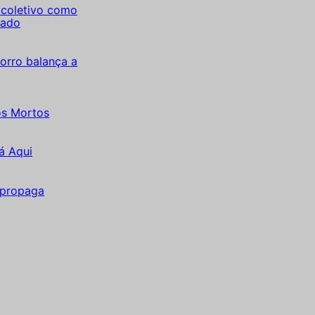
coletivo como
tado
orro balança a
os Mortos
á Aqui
 propaga