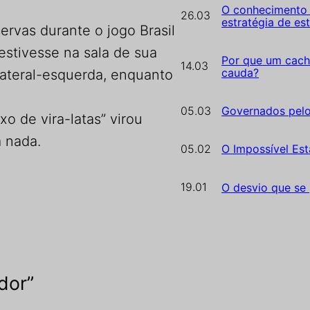
O conhecimento 
26.03
estratégia de es
ervas durante o jogo Brasil
estivesse na sala de sua
Por que um cach
14.03
cauda?
 lateral-esquerda, enquanto
05.03
Governados pel
o de vira-latas” virou
 nada.
05.02
O Impossível Est
19.01
O desvio que se
dor”