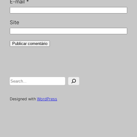
E-mail
*
Site
Pesquisar
Designed with
WordPress