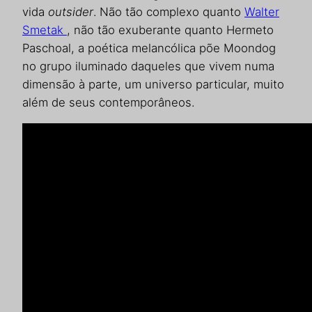
vida
outsider
. Não tão complexo quanto
Walter
Smetak
, não tão exuberante quanto Hermeto
Paschoal, a poética melancólica põe Moondog
no grupo iluminado daqueles que vivem numa
dimensão à parte, um universo particular, muito
além de seus contemporâneos.