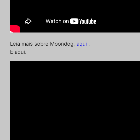
Leia mais sobre Moondog,
aqui
.
E aqui.