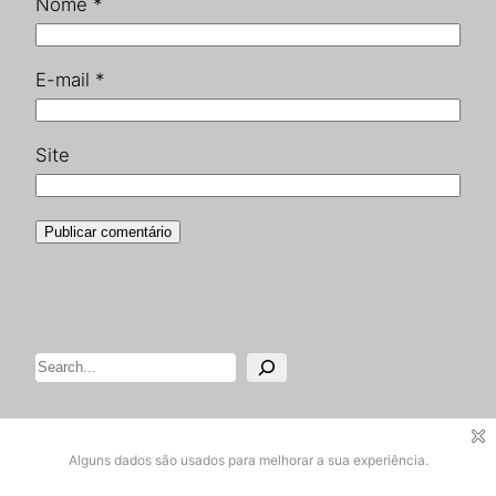
Nome
*
E-mail
*
Site
Pesquisar
Designed with
WordPress