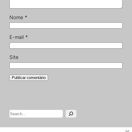
Nome
*
E-mail
*
Site
Pesquisar
Designed with
WordPress