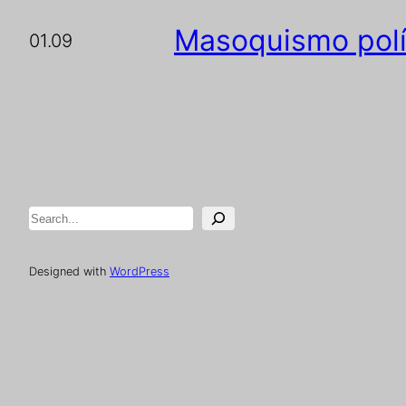
Masoquismo polí
01.09
Pesquisar
Designed with
WordPress