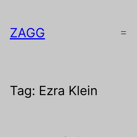
Pular
para
o
ZAGG
conteúdo
Tag:
Ezra Klein