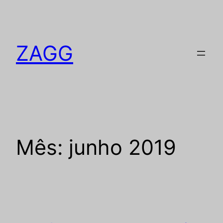
Pular
para
o
ZAGG
conteúdo
Mês:
junho 2019