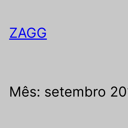
Pular
para
o
ZAGG
conteúdo
Mês:
setembro 20