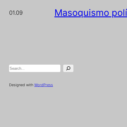
Masoquismo polí
01.09
Pesquisar
Designed with
WordPress