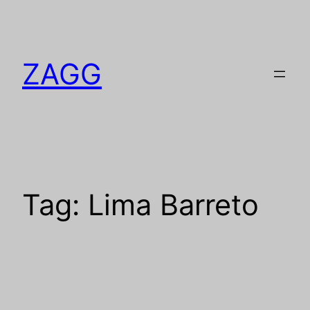
Pular
para
o
ZAGG
conteúdo
Tag:
Lima Barreto