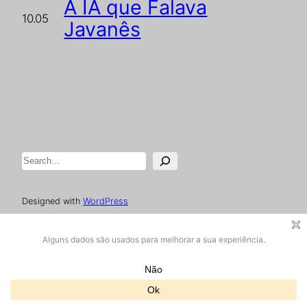
A IA que Falava
10.05
Javanês
Pesquisar
Designed with
WordPress