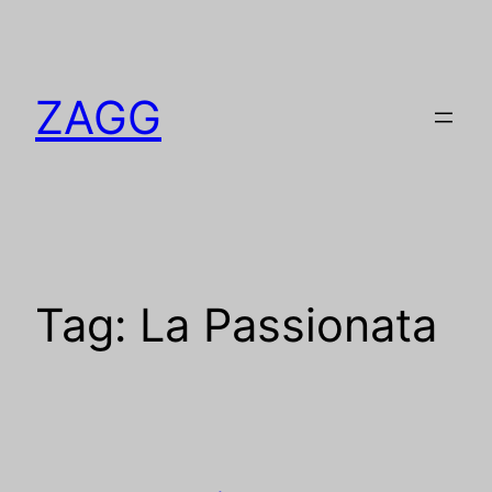
Pular
para
o
ZAGG
conteúdo
Tag:
La Passionata