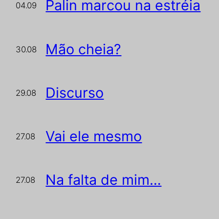
Palin marcou na estréia
04.09
Mão cheia?
30.08
Discurso
29.08
Vai ele mesmo
27.08
Na falta de mim…
27.08