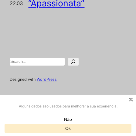
“Apassionata”
22.03
Pesquisar
Designed with
WordPress