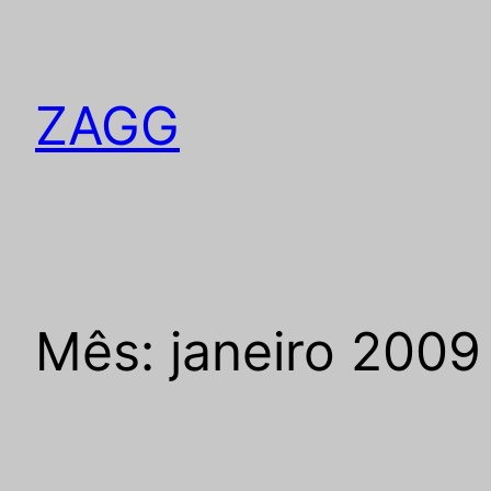
Pular
para
o
ZAGG
conteúdo
Mês:
janeiro 2009