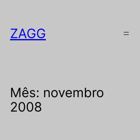
Pular
para
o
ZAGG
conteúdo
Mês:
novembro
2008