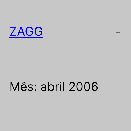
Pular
para
o
ZAGG
conteúdo
Mês:
abril 2006