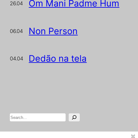
Om Mani Padme Hum
26.04
Non Person
06.04
Dedão na tela
04.04
Pesquisar
Designed with
WordPress